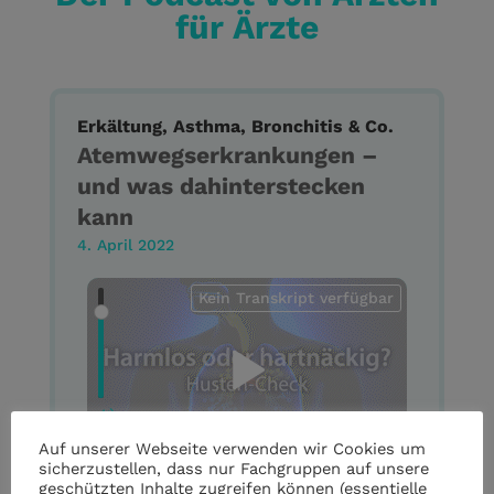
für Ärzte
Erkältung, Asthma, Bronchitis & Co.
Atemwegserkrankungen –
und was dahinterstecken
kann
4. April 2022
Kein Transkript verfügbar
Auf unserer Webseite verwenden wir Cookies um
sicherzustellen, dass nur Fachgruppen auf unsere
geschützten Inhalte zugreifen können (essentielle