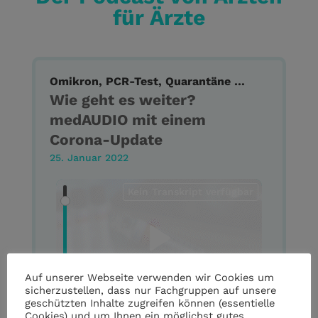
für Ärzte
Omikron, PCR-Test, Quarantäne …
Wie geht es weiter?
medAUDIO mit einem
Corona-Update
25. Januar 2022
Kein Transkript verfügbar
Auf unserer Webseite verwenden wir Cookies um
sicherzustellen, dass nur Fachgruppen auf unsere
geschützten Inhalte zugreifen können (essentielle
Cookies) und um Ihnen ein möglichst gutes