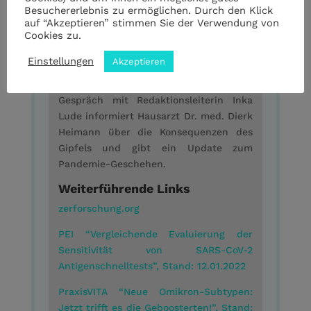
Besuchererlebnis zu ermöglichen. Durch den Klick
Am gestrigen Montag tagten Bund und
auf “Akzeptieren” stimmen Sie der Verwendung von
Cookies zu.
Länder auf ihrem Corona-Gipfel. Eines
der wichtigsten Ergebnisse: der
Einstellungen
Akzeptieren
Beschluss zur Priorisierung der PCR-
Tests. Doch wie geht es nun weiter? Im
Gespräch mit Redaktionsleiterin Inka
Lude informiert Hausarzt Dr. med. Dierk
Heimann über die Konsequenzen des
Gipfels und gibt ein Update zum
Pandemie-Geschehen.
Weiterführende Links
zerforschung.org
PEI “Vergleichende Evaluierung der
Sensitivität von SARS-CoV-2
Antigenschnelltests”, Stand: 12.01.2022
PraxisVITA “Neue Omikron-Subtypen:
Jetzt trifft es die Geboosterten!”, Stand: