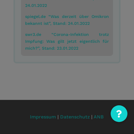
24.01.2022
spiegel.de “Was derzeit über Omikron
bekannt ist”, Stand: 24.01.2022
swr3.de “Corona-Infektion trotz
Impfung: Was gilt jetzt eigentlich für
mich?”, Stand: 23.01.2022
Impressum
|
Datenschutz
|
ANB