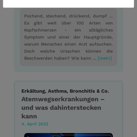
Pochend, stechend, drückend, dumpf ...
Es gibt weit über 100 Arten von
Kopfschmerzen - ein alltägliches
Symptom und einer der Hauptgründe,
warum Menschen einen Arzt aufsuchen.
Doch welche Ursachen können die
Beschwerden haben? Wie kann ...
[mehr]
Erkältung, Asthma, Bronchitis & Co.
Atemwegserkrankungen –
und was dahinterstecken
kann
4. April 2022