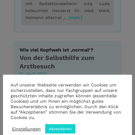
mit Redaktionsleiterin Inka Lude
beleuchtet Hausarzt Dr. med. Dierk
Heimann alternat ...
[mehr]
Wie viel Kopfweh ist ‚normal‘?
Von der Selbsthilfe zum
Arztbesuch
11. April 2022
Auf unserer Webseite verwenden wir Cookies um
Kein Transkript verfügbar
sicherzustellen, dass nur Fachgruppen auf unsere
geschützten Inhalte zugreifen können (essentielle
Cookies) und um Ihnen ein möglichst gutes
Besuchererlebnis zu ermöglichen. Durch den Klick
auf “Akzeptieren” stimmen Sie der Verwendung von
Cookies zu.
Einstellungen
Akzeptieren