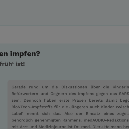
ten impfen?
rüh‘ ist!
Gerade rund um die Diskussionen über die Kinderim
Befürwortern und Gegnern des Impfens gegen das SARS-
sein. Dennoch haben erste Praxen bereits damit bego
BioNTech-Impfstoffs für die Jüngeren auch Kinder zwisch
Label‘ nennt sich das. Also der Einsatz eines zuge
behördlich genehmigten Rahmens. medAUDIO-Redaktionsle
mit Arzt und Medizinjournalist Dr. med. Dierk Heimann her