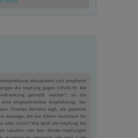
.01.2022)
fempfehlung aktualisiert und empfiehlt
kungen die Impfung gegen COVID-19. Bei
erkrankung geimpft werden“, so die
 eine eingeschränkte Empfehlung, der
essor Thomas Mertens sagt, die gesamte
ne Aussage, die bei Eltern durchaus für
en oder nicht? Wie läuft die Impfung bei
en Ländern mit den Kinder-Impfungen
ser Ausgabe im Gespräch mit Inka Lude