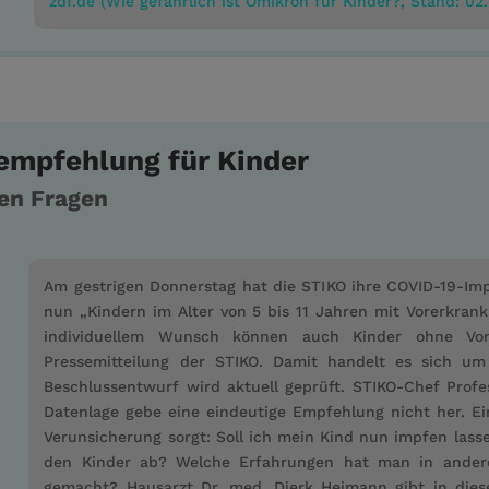
zdf.de (Wie gefährlich ist Omikron für Kinder?, Stand: 02
empfehlung für Kinder
ten Fragen
Am gestrigen Donnerstag hat die STIKO ihre COVID-19-Imp
nun „Kindern im Alter von 5 bis 11 Jahren mit Vorerkran
individuellem Wunsch können auch Kinder ohne Vor
Pressemitteilung der STIKO. Damit handelt es sich um
Beschlussentwurf wird aktuell geprüft. STIKO-Chef Prof
Datenlage gebe eine eindeutige Empfehlung nicht her. Ei
Verunsicherung sorgt: Soll ich mein Kind nun impfen lass
den Kinder ab? Welche Erfahrungen hat man in ander
gemacht? Hausarzt Dr. med. Dierk Heimann gibt in die