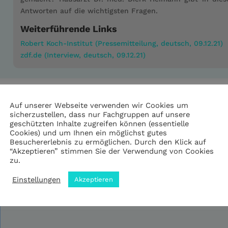
Antworten auf die wichtigsten Fragen.
Weiterführende Links
Robert Koch-Institut (Pressemitteilung, deutsch, 09.12.21)
zdf.de (Interview, deutsch, 09.12.21)
Auf unserer Webseite verwenden wir Cookies um
sicherzustellen, dass nur Fachgruppen auf unsere
geschützten Inhalte zugreifen können (essentielle
m 3. Advent
Cookies) und um Ihnen ein möglichst gutes
Besuchererlebnis zu ermöglichen. Durch den Klick auf
siken
“Akzeptieren” stimmen Sie der Verwendung von Cookies
zu.
Einstellungen
Akzeptieren
Tut uns leid, aber dieser Inhalt kann nur mit ausreichen