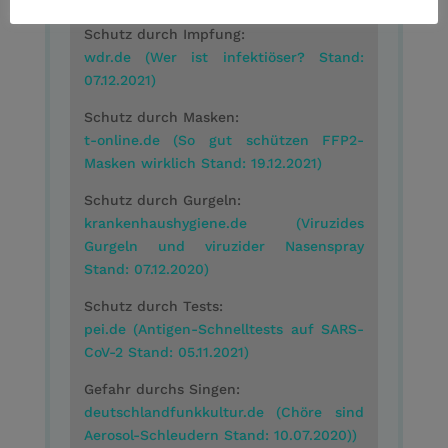
Weiterführende Links
Schutz durch Impfung:
wdr.de (Wer ist infektiöser? Stand:
07.12.2021)
Schutz durch Masken:
t-online.de (So gut schützen FFP2-
Masken wirklich Stand: 19.12.2021)
Schutz durch Gurgeln:
krankenhaushygiene.de (Viruzides
Gurgeln und viruzider Nasenspray
Stand: 07.12.2020)
Schutz durch Tests:
pei.de (Antigen-Schnelltests auf SARS-
CoV-2 Stand: 05.11.2021)
Gefahr durchs Singen:
deutschlandfunkkultur.de (Chöre sind
Aerosol-Schleudern Stand: 10.07.2020))