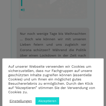
Nur noch wenige Tage bis Weihnachten
... Doch wie können wir mit unseren
Lieben feiern und uns zugleich vor
Corona schützen? Während die Politik
über einen Lockdown in der Zeit nach
den Feiertagen diskutiert, schaut
Hausarzt Dr. med. Dierk Heimann im
Auf unserer Webseite verwenden wir Cookies um
sicherzustellen, dass nur Fachgruppen auf unsere
Gespräch mit Inka Lude auf das, was
geschützten Inhalte zugreifen können (essentielle
das Fest für uns alle sicherer machen
Cookies) und um Ihnen ein möglichst gutes
kann. Vom Impfen übers Gurgeln bis
Besuchererlebnis zu ermöglichen. Durch den Klick
auf “Akzeptieren” stimmen Sie der Verwendung von
hin zum Testen: Der Podcast mit den
Cookies zu.
sechs wichtigsten Tipps zu den
Feiertagen.
Einstellungen
Akzeptieren